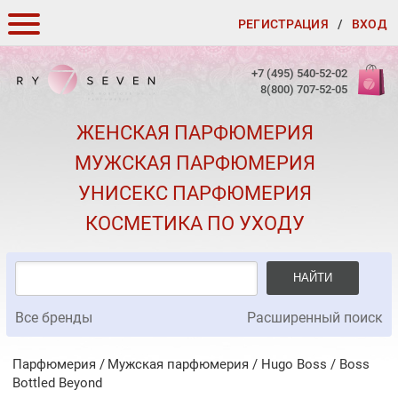
РЕГИСТРАЦИЯ
/
ВХОД
КАК ЗАКАЗАТЬ
+7 (495) 540-52-02
8(800) 707-52-05
ДОСТАВКА И ОПЛАТА
ЖЕНСКАЯ ПАРФЮМЕРИЯ
СКИДКИ
МУЖСКАЯ ПАРФЮМЕРИЯ
КОНТАКТЫ
УНИСЕКС ПАРФЮМЕРИЯ
О КАЧЕСТВЕ
КОСМЕТИКА ПО УХОДУ
ПОДАРКИ К ЗАКАЗАМ
НАЙТИ
Все бренды
Расширенный поиск
Парфюмерия
Мужская парфюмерия
/
Hugo Boss
/
Boss
Bottled Beyond