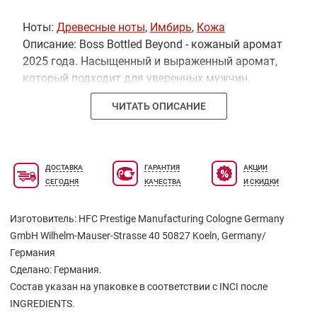
Ноты:
Древесные ноты
,
Имбирь
,
Кожа
Описание: Boss Bottled Beyond - кожаный аромат
2025 года. Насыщенный и выраженный аромат,
который подходит для уверенных мужчин,
стремящихся к достижению новых целей. Он
ЧИТАТЬ ОПИСАНИЕ
создает атмосферу стабильности и сочетания
классики с современностью, идеально подходя
для повседневного использования и особых
мероприятий.
ДОСТАВКА
ГАРАНТИЯ
АКЦИИ
СЕГОДНЯ
КАЧЕСТВА
И СКИДКИ
Изготовитель: HFC Prestige Manufacturing Cologne Germany
GmbH Wilhelm-Mauser-Strasse 40 50827 Koeln, Germany/
Германия
Сделано: Германия.
Состав указан на упаковке в соответствии с INCI после
INGREDIENTS.