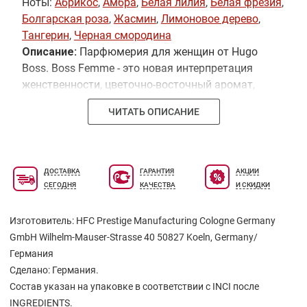
Ноты:
Абрикос
,
Амбра
,
Белая лилия
,
Белая фрезия
,
Болгарская роза
,
Жасмин
,
Лимоновое дерево
,
Тангерин
,
Черная смородина
Описание:
Парфюмерия для женщин от Hugo
Boss. Boss Femme - это новая интерпретация
женственности, цветочно-восточный аромат,
который подчеркивает необыкновенную
ЧИТАТЬ ОПИСАНИЕ
женскую красоту. Свежие начальные ноты
мандарина образуют сияющее облако
утонченной женственности, усиливая эмоции и
подготавливая чувства к цветочному сердцу
ДОСТАВКА
ГАРАНТИЯ
АКЦИИ
аромата из нежнейших лепестков фрезии, лилии
СЕГОДНЯ
КАЧЕСТВА
И СКИДКИ
и розы. Завершается этот чувственный порыв
аккордом сливочного мускуса, который создает
Изготовитель: HFC Prestige Manufacturing Cologne Germany
теплую шелковистую ауру вокруг своей
GmbH Wilhelm-Mauser-Strasse 40 50827 Koeln, Germany/
обладательницы. начальная нота: мандарин,
Германия
черная смородина, фрезия. нота "сердца":
Сделано: Германия.
жасмин, лилия, роза. конечная нота: лимонное
Состав указан на упаковке в соответствии с INCI после
дерево, мускус, амбра, абрикос
INGREDIENTS.