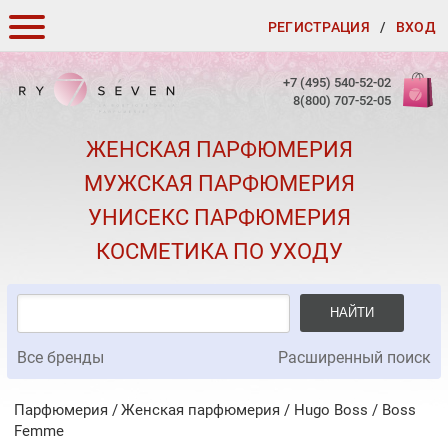
РЕГИСТРАЦИЯ
/
ВХОД
КАК ЗАКАЗАТЬ
+7 (495) 540-52-02
8(800) 707-52-05
ДОСТАВКА И ОПЛАТА
ЖЕНСКАЯ ПАРФЮМЕРИЯ
СКИДКИ
МУЖСКАЯ ПАРФЮМЕРИЯ
КОНТАКТЫ
УНИСЕКС ПАРФЮМЕРИЯ
О КАЧЕСТВЕ
КОСМЕТИКА ПО УХОДУ
ПОДАРКИ К ЗАКАЗАМ
НАЙТИ
Все бренды
Расширенный поиск
Парфюмерия
Женская парфюмерия
/
Hugo Boss
/
Boss
Femme