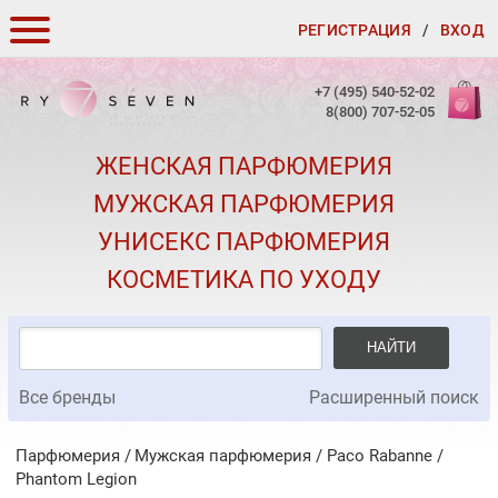
РЕГИСТРАЦИЯ
/
ВХОД
КАК ЗАКАЗАТЬ
+7 (495) 540-52-02
8(800) 707-52-05
ДОСТАВКА И ОПЛАТА
ЖЕНСКАЯ ПАРФЮМЕРИЯ
СКИДКИ
МУЖСКАЯ ПАРФЮМЕРИЯ
КОНТАКТЫ
УНИСЕКС ПАРФЮМЕРИЯ
О КАЧЕСТВЕ
КОСМЕТИКА ПО УХОДУ
ПОДАРКИ К ЗАКАЗАМ
НАЙТИ
Все бренды
Расширенный поиск
Парфюмерия
Мужская парфюмерия
/
Paco Rabanne
/
Phantom Legion