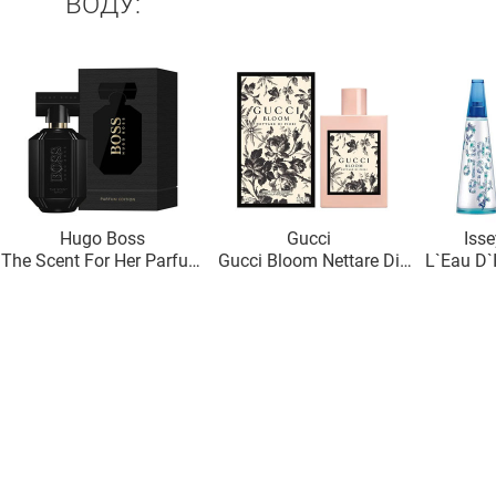
ВОДУ:
Hugo Boss
Gucci
Iss
The Scent For Her Parfum
Gucci Bloom Nettare Di
L`Eau D
Edition
Fiori