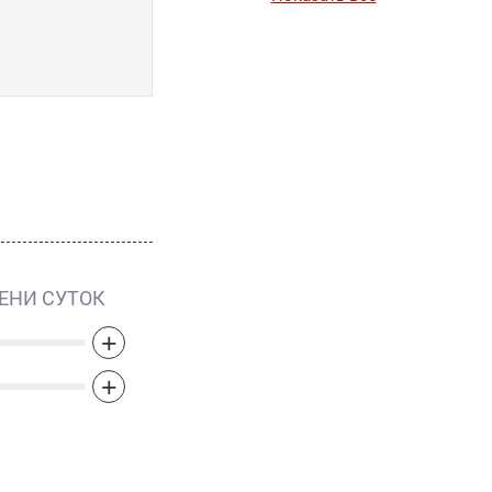
•
Olympea Aqua Eau de
Parfum Legere
•
Olympea Blossom
•
Olympea Flora
•
Olympea Intense
•
Olympea Legend
•
Olympea Onyx Collector
Edition
•
Olympea Parfum
•
Olympea Solar
•
Pour Elle
•
Pour Elle Eau D`ete
•
Pour Elle Metal Edition
ЕНИ СУТОК
•
Pour Elle Summer
•
Pure XS For Her
+
•
Ultrared Woman
+
•
Ultraviolet
•
Ultraviolet Aquatic Plastic
•
Ultraviolet Aurora Borealis
•
Ultraviolet Colours of
Summer