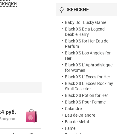
•
Dandy Me
 СКИДКИ
•
Eau
ЖЕНСКИЕ
•
Invictus
•
Invictus Aqua
•
Baby Doll Lucky Game
•
Invictus Intense
•
Black XS Be a Legend
•
Invictus Legend
Debbie Harry
•
Invictus Onyx Collector
•
Black XS for Her Eau de
Edition
Parfum
•
Invictus Parfum
•
Black XS Los Angeles for
Her
•
Invictus Platinum
•
Black XS L`Aphrodisiaque
•
Invictus Silver Cup
for Women
•
Invictus Victory
•
Black XS L`Exces for Her
•
Invictus Victory Elixir
•
Black XS L`Exces Rock my
•
Million Gold
Skull Collector
•
Paco Rabanne pour homme
•
Black XS Potion for Her
•
Phantom
•
Black XS Pour Femme
•
Phantom Elixir
•
Calandre
4 руб.
•
Phantom Intense
•
Eau de Calandre
•
Phantom Legion
бонусов
•
Eau de Metal
•
Phantom Parfum
•
Fame
•
Pure XS