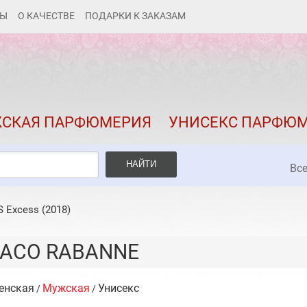
ТЫ
О КАЧЕСТВЕ
ПОДАРКИ К ЗАКАЗАМ
КАК ЗАКАЗАТЬ
ДОСТАВКА И ОПЛАТА
СКИДКИ
СКАЯ ПАРФЮМЕРИЯ
УНИСЕКС ПАРФЮ
КОНТАКТЫ
О КАЧЕСТВЕ
НАЙТИ
Вс
ПОДАРКИ К ЗАКАЗАМ
S Excess (2018)
PACO RABANNE
енская
Мужская
Унисекс
/
/