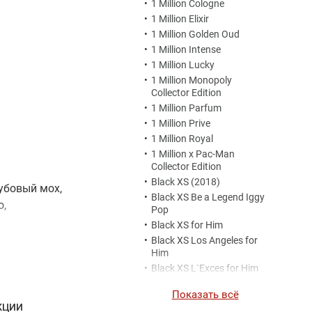
•
1 Million Cologne
•
1 Million Elixir
•
1 Million Golden Oud
•
1 Million Intense
•
1 Million Lucky
•
1 Million Monopoly
Collector Edition
•
1 Million Parfum
•
1 Million Prive
•
1 Million Royal
•
1 Million x Pac-Man
Collector Edition
•
Black XS (2018)
Дубовый мох,
•
Black XS Be a Legend Iggy
о,
Pop
•
Black XS for Him
•
Black XS Los Angeles for
Him
•
Black XS L`Exces for Him
•
Black XS Potion for Him
Показать всё
•
Blossom Me
КЦИИ