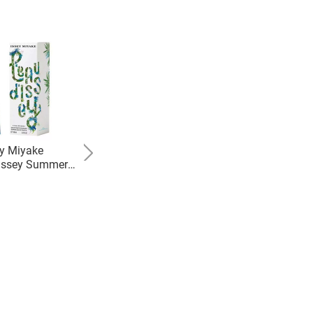
ey Miyake
Shakira
`Issey Summer
Dream
2018