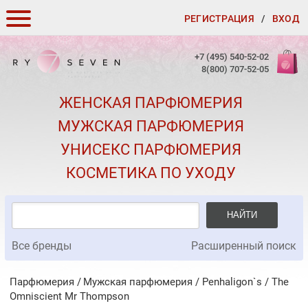
РЕГИСТРАЦИЯ
/
ВХОД
КАК ЗАКАЗАТЬ
+7 (495) 540-52-02
8(800) 707-52-05
ДОСТАВКА И ОПЛАТА
ЖЕНСКАЯ ПАРФЮМЕРИЯ
СКИДКИ
МУЖСКАЯ ПАРФЮМЕРИЯ
КОНТАКТЫ
УНИСЕКС ПАРФЮМЕРИЯ
О КАЧЕСТВЕ
КОСМЕТИКА ПО УХОДУ
ПОДАРКИ К ЗАКАЗАМ
НАЙТИ
Все бренды
Расширенный поиск
Парфюмерия
Мужская парфюмерия
/
Penhaligon`s
/
The
Omniscient Mr Thompson