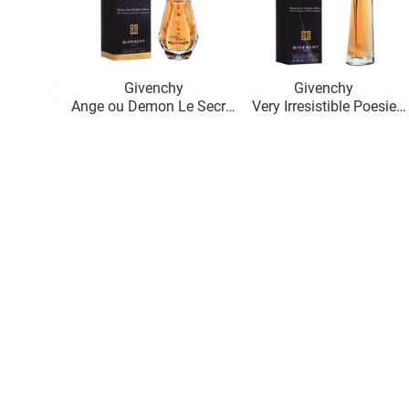
Givenchy
Givenchy
Ange ou Demon Le Secret
Very Irresistible Poesie
Poesie d`un Parfum
d`un Parfum d`Hiver
d`Hiver