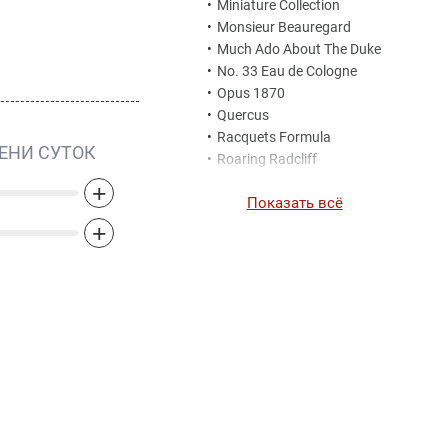
•
Miniature Collection
•
Monsieur Beauregard
•
Much Ado About The Duke
•
No. 33 Eau de Cologne
•
Opus 1870
•
Quercus
•
Racquets Formula
ЕНИ СУТОК
•
Roaring Radcliff
•
Sartorial
+
Показать всё
•
Terrible Teddy
•
The Blazing Mr Sam
+
•
The Impudent Cousin
Matthew
•
The Inimitable William
Penhaligon
•
The Omniscient Mr
Thompson
•
The Tragedy of Lord George
•
The Uncompromising
Sohan