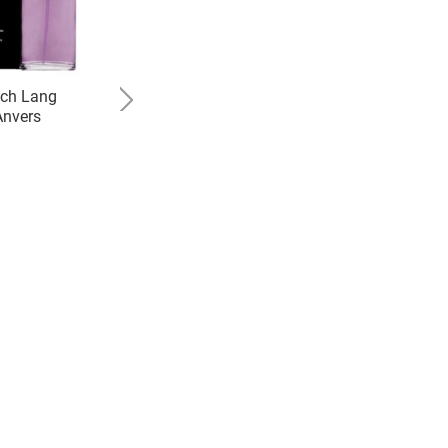
ich Lang
Hermes
Anvers
Hermessence Santal
Massoia