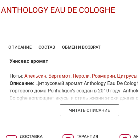
ANTHOLOGY EAU DE COLOGHE
ОПИСАНИЕ
СОСТАВ
ОБМЕН И ВОЗВРАТ
Унисекс аромат
Ноты:
Апельсин
,
Бергамот
,
Нероли
,
Розмарин
,
Цитрусы
Описание:
Цитрусовый аромат Anthology Eau De Colog
торгового дома Penhaligon's создан в 2010 году. Antho
Cologhe воплощает вкусы и стиль жизни эпохи джаза с
беспечностью, жаждой развлечения и веселья. Основн
ЧИТАТЬ ОПИСАНИЕ
апельсиновый цвет, розмарин, лимон, бергамот, нерол
ДОСТАВКА
ГАРАНТИЯ
А