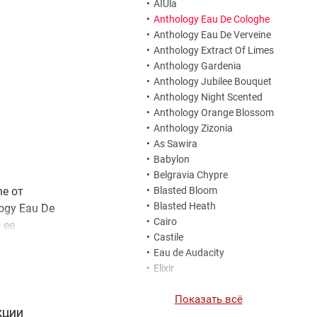
•
AIUla
•
Anthology Eau De Cologhe
•
Anthology Eau De Verveine
•
Anthology Extract Of Limes
•
Anthology Gardenia
•
Anthology Jubilee Bouquet
•
Anthology Night Scented
•
Anthology Orange Blossom
•
Anthology Zizonia
•
As Sawira
•
Babylon
•
Belgravia Chypre
he от
•
Blasted Bloom
•
Blasted Heath
logy Eau De
•
Cairo
 ее
•
Castile
ые ноты:
•
Eau de Audacity
и.
•
Elixir
•
Equinox Bloom
Показать всё
•
Halfeti Cedar
КЦИИ
•
Halfeti Leather