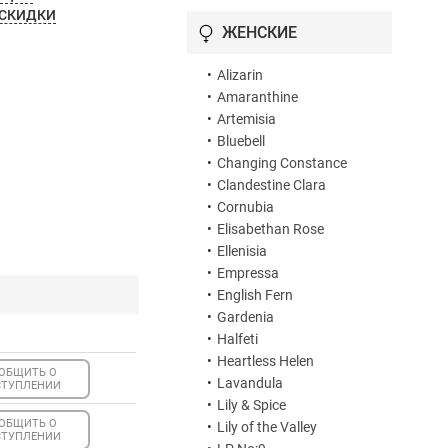
 СКИДКИ
•
Highgrove Bouquet
ЖЕНСКИЕ
•
Iris Prima
•
Juniper Sling
•
Alizarin
•
Kensington Amber
•
Amaranthine
•
Legacy of Petra
•
Artemisia
•
Levantium
•
Bluebell
•
Liquid Love
•
Changing Constance
•
Lothair
•
Clandestine Clara
•
Luna
•
Cornubia
•
Marylebone Wood
•
Elisabethan Rose
•
Penhaligon`s Set
•
Ellenisia
•
Penhaligon`s Vra Vra
•
Empressa
Vroom
•
English Fern
•
Racquets
•
Gardenia
•
Savoy Steam
•
Halfeti
•
Solaris
•
Heartless Helen
•
Sports Car Club
ОБЩИТЬ О
•
Lavandula
СТУПЛЕНИИ
•
The World According to
•
Lily & Spice
Arthur
ОБЩИТЬ О
•
Lily of the Valley
•
Tralala
СТУПЛЕНИИ