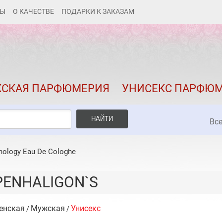
ТЫ
О КАЧЕСТВЕ
ПОДАРКИ К ЗАКАЗАМ
КАК ЗАКАЗАТЬ
ДОСТАВКА И ОПЛАТА
СКИДКИ
СКАЯ ПАРФЮМЕРИЯ
УНИСЕКС ПАРФЮ
КОНТАКТЫ
О КАЧЕСТВЕ
НАЙТИ
Вс
ПОДАРКИ К ЗАКАЗАМ
hology Eau De Cologhe
PENHALIGON`S
енская
Мужская
Унисекс
/
/