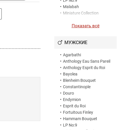
•
LP No:9
•
Vaara
•
Malabah
•
Miniature Collection
•
Night Scented Stock
Показать всё
•
Ostara
•
Oud de Nil
•
Paithani
МУЖСКИЕ
•
Peoneve
•
The Bewitching Yasmine
•
Agarbathi
•
The Coveted Duchess Rose
•
Anthology Eau Sans Pareil
•
The Favourite
•
Anthology Esprit du Roi
•
The Ingenue Cousin Flora
•
Bayolea
•
The Revenge Of Lady
•
Blenheim Bouquet
Blanche
•
Constantinople
•
The Ruthless Countess
•
Douro
Dorothea
•
Endymion
•
Victorian Posy
•
Esprit du Roi
•
Violetta
•
Fortuitous Finley
•
Hammam Bouquet
•
LP No:9