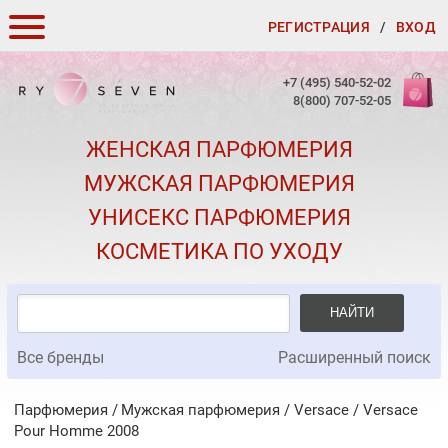
РЕГИСТРАЦИЯ
/
ВХОД
КАК ЗАКАЗАТЬ
+7 (495) 540-52-02
8(800) 707-52-05
ДОСТАВКА И ОПЛАТА
ЖЕНСКАЯ ПАРФЮМЕРИЯ
СКИДКИ
МУЖСКАЯ ПАРФЮМЕРИЯ
КОНТАКТЫ
УНИСЕКС ПАРФЮМЕРИЯ
О КАЧЕСТВЕ
КОСМЕТИКА ПО УХОДУ
ПОДАРКИ К ЗАКАЗАМ
НАЙТИ
Все бренды
Расширенный поиск
Парфюмерия
Мужская парфюмерия
/
Versace
/
Versace
Pour Homme 2008