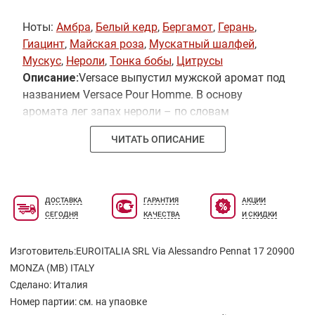
Ноты:
Амбра
,
Белый кедр
,
Бергамот
,
Герань
,
Гиацинт
,
Майская роза
,
Мускатный шалфей
,
Мускус
,
Нероли
,
Тонка бобы
,
Цитрусы
Описание:
Versace выпустил мужской аромат под
названием Versace Pour Homme. В основу
аромата лег запах нероли – по словам
Донателлы Версаче именно этот аромат обожал
ЧИТАТЬ ОПИСАНИЕ
ее отец. Идея релиза – сделать аромат простым,
но в то же время “с характером”, не перегружать
его ингредиентами и одновременно
продемонстрировать силу каждого компонента.
ДОСТАВКА
ГАРАНТИЯ
АКЦИИ
Автор аромата - Alberto Morillas. Ароматический
СЕГОДНЯ
КАЧЕСТВА
И СКИДКИ
фужерный запах в его исполнении содержит
ноты бергамота, нероли, листьев горького
Изготовитель:EUROITALIA SRL Via Alessandro Pennat 17 20900
апельсина, цитрона. В сердце - герань, голубой
MONZA (MB) ITALY
гиацинт, кедр. В шлейфе – удовая древесина,
Сделано: Италия
минеральная амбра, бобы тонка, мускус.
Номер партии: см. на упаовке
Голубой и серебристый цвета составляют гамму