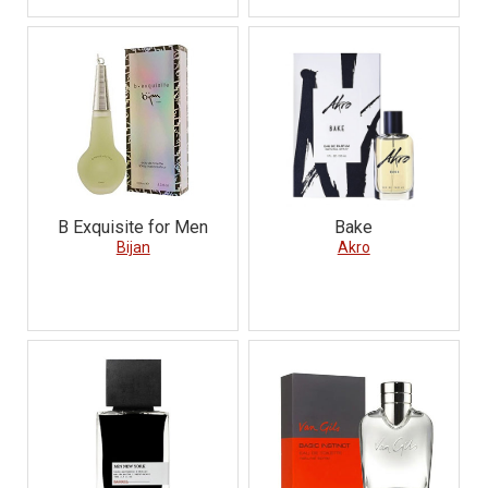
B Exquisite for Men
Bake
Bijan
Akro