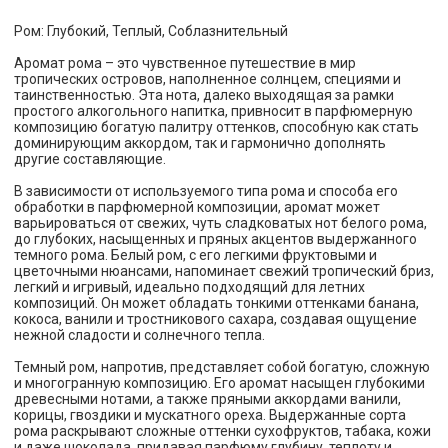
Ром: Глубокий, Теплый, Соблазнительный
Аромат рома – это чувственное путешествие в мир
тропических островов, наполненное солнцем, специями и
таинственностью. Эта нота, далеко выходящая за рамки
простого алкогольного напитка, привносит в парфюмерную
композицию богатую палитру оттенков, способную как стать
доминирующим аккордом, так и гармонично дополнять
другие составляющие.
В зависимости от используемого типа рома и способа его
обработки в парфюмерной композиции, аромат может
варьироваться от свежих, чуть сладковатых нот белого рома,
до глубоких, насыщенных и пряных акцентов выдержанного
темного рома. Белый ром, с его легкими фруктовыми и
цветочными нюансами, напоминает свежий тропический бриз,
легкий и игривый, идеально подходящий для летних
композиций. Он может обладать тонкими оттенками банана,
кокоса, ванили и тростникового сахара, создавая ощущение
нежной сладости и солнечного тепла.
Темный ром, напротив, представляет собой богатую, сложную
и многогранную композицию. Его аромат насыщен глубокими
древесными нотами, а также пряными аккордами ванили,
корицы, гвоздики и мускатного ореха. Выдержанные сорта
рома раскрывают сложные оттенки сухофруктов, табака, кожи
и даже шоколада, придавая парфюму глубину, теплоту и