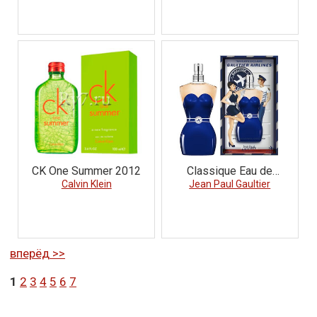
CK One Summer 2012
Classique Eau de
Calvin Klein
Jean Paul Gaultier
Parfum Airlines
вперёд >>
1
2
3
4
5
6
7