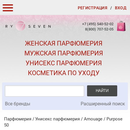
РЕГИСТРАЦИЯ
/
ВХОД
КАК ЗАКАЗАТЬ
+7 (495) 540-52-02
8(800) 707-52-05
ДОСТАВКА И ОПЛАТА
ЖЕНСКАЯ ПАРФЮМЕРИЯ
СКИДКИ
МУЖСКАЯ ПАРФЮМЕРИЯ
КОНТАКТЫ
УНИСЕКС ПАРФЮМЕРИЯ
О КАЧЕСТВЕ
КОСМЕТИКА ПО УХОДУ
ПОДАРКИ К ЗАКАЗАМ
НАЙТИ
Все бренды
Расширенный поиск
Парфюмерия
Унисекс парфюмерия
/
Amouage
/
Purpose
50