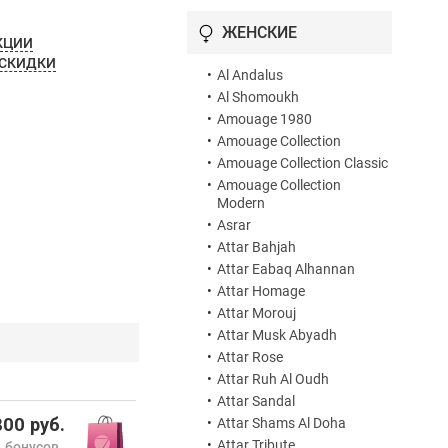
•
Indian Song
ЖЕНСКИЕ
•
Library Collection Opus I
КЦИИ
 СКИДКИ
•
Library Collection Opus I-VI
•
Al Andalus
•
Library Collection Opus II
•
Al Shomoukh
•
Library Collection Opus Set
•
Amouage 1980
•
Library Collection Opus VI
•
Amouage Collection
•
Library Collection Opus VII
•
Amouage Collection Classic
•
Library Collection Opus VIII
•
Amouage Collection
•
Library Collection Opus X
Modern
•
Library Collection Opus XI
•
Asrar
•
Library Collection Opus XII
•
Attar Bahjah
•
Library Collection Opus XIV
•
Attar Eabaq Alhannan
Royal Tobacco
•
Attar Homage
•
Line 618
•
Attar Morouj
•
Lineage
•
Attar Musk Abyadh
•
Love Hibiscus
•
Attar Rose
•
Lustre
•
Attar Ruh Al Oudh
•
Meander
•
Attar Sandal
•
Mughal Garden
00 руб.
•
Attar Shams Al Doha
•
Mughal Gardens
•
Attar Tribute
 бонусов