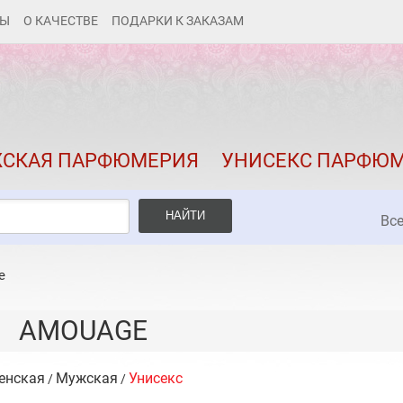
ТЫ
О КАЧЕСТВЕ
ПОДАРКИ К ЗАКАЗАМ
КАК ЗАКАЗАТЬ
ДОСТАВКА И ОПЛАТА
СКИДКИ
СКАЯ ПАРФЮМЕРИЯ
УНИСЕКС ПАРФЮ
КОНТАКТЫ
О КАЧЕСТВЕ
НАЙТИ
Вс
ПОДАРКИ К ЗАКАЗАМ
e
AMOUAGE
енская
Мужская
Унисекс
/
/