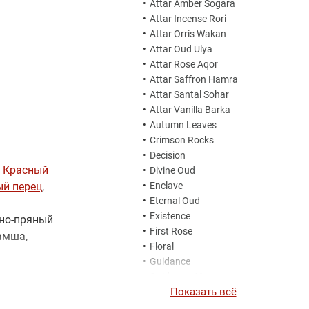
•
Attar Amber Sogara
•
Attar Incense Rori
•
Attar Orris Wakan
•
Attar Oud Ulya
•
Attar Rose Aqor
•
Attar Saffron Hamra
•
Attar Santal Sohar
•
Attar Vanilla Barka
•
Autumn Leaves
•
Crimson Rocks
•
Decision
,
Красный
•
Divine Oud
ый перец
,
•
Enclave
•
Eternal Oud
•
Existence
чно-пряный
•
First Rose
замша,
•
Floral
•
Guidance
•
Guidance 46
Показать всё
•
Hope
•
Incense Rori