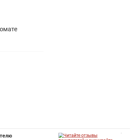
ромате
ателю