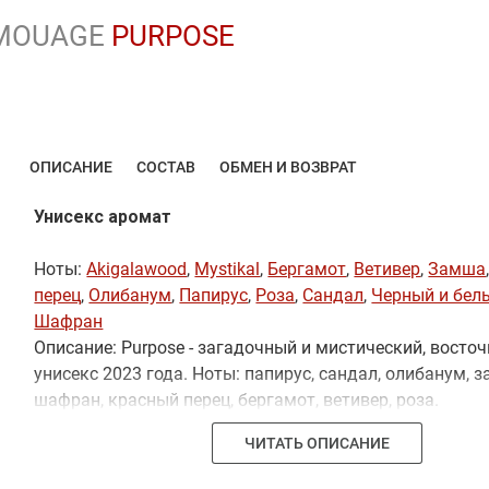
MOUAGE
PURPOSE
ОПИСАНИЕ
СОСТАВ
ОБМЕН И ВОЗВРАТ
Унисекс аромат
Ноты:
Akigalawood
,
Mystikal
,
Бергамот
,
Ветивер
,
Замша
перец
,
Олибанум
,
Папирус
,
Роза
,
Сандал
,
Черный и бел
Шафран
Описание: Purpose - загадочный и мистический, восто
унисекс 2023 года. Ноты: папирус, сандал, олибанум, 
шафран, красный перец, бергамот, ветивер, роза.
ЧИТАТЬ ОПИСАНИЕ