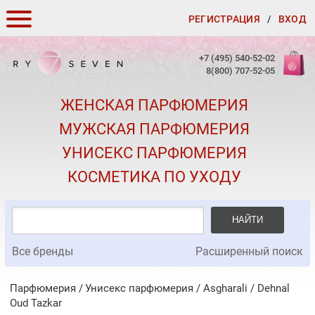
РЕГИСТРАЦИЯ
/
ВХОД
КАК ЗАКАЗАТЬ
+7 (495) 540-52-02
8(800) 707-52-05
ДОСТАВКА И ОПЛАТА
ЖЕНСКАЯ ПАРФЮМЕРИЯ
СКИДКИ
МУЖСКАЯ ПАРФЮМЕРИЯ
КОНТАКТЫ
УНИСЕКС ПАРФЮМЕРИЯ
О КАЧЕСТВЕ
КОСМЕТИКА ПО УХОДУ
ПОДАРКИ К ЗАКАЗАМ
НАЙТИ
Все бренды
Расширенный поиск
Парфюмерия
Унисекс парфюмерия
/
Asgharali
/
Dehnal
Oud Tazkar