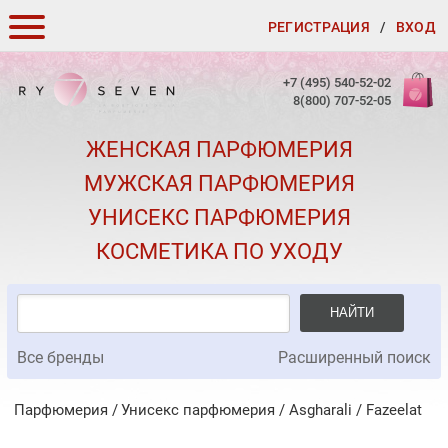
РЕГИСТРАЦИЯ
/
ВХОД
КАК ЗАКАЗАТЬ
+7 (495) 540-52-02
8(800) 707-52-05
ДОСТАВКА И ОПЛАТА
ЖЕНСКАЯ ПАРФЮМЕРИЯ
СКИДКИ
МУЖСКАЯ ПАРФЮМЕРИЯ
КОНТАКТЫ
УНИСЕКС ПАРФЮМЕРИЯ
О КАЧЕСТВЕ
КОСМЕТИКА ПО УХОДУ
ПОДАРКИ К ЗАКАЗАМ
НАЙТИ
Все бренды
Расширенный поиск
Парфюмерия
Унисекс парфюмерия
/
Asgharali
/
Fazeelat