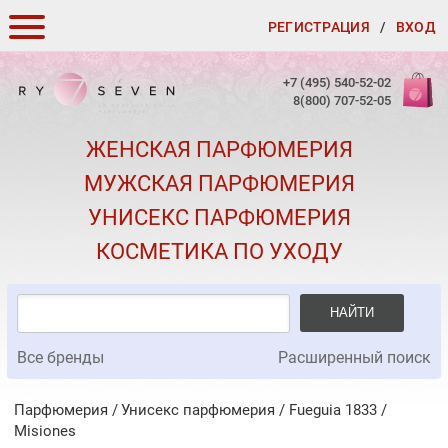
РЕГИСТРАЦИЯ
/
ВХОД
КАК ЗАКАЗАТЬ
+7 (495) 540-52-02
8(800) 707-52-05
ДОСТАВКА И ОПЛАТА
ЖЕНСКАЯ ПАРФЮМЕРИЯ
СКИДКИ
МУЖСКАЯ ПАРФЮМЕРИЯ
КОНТАКТЫ
УНИСЕКС ПАРФЮМЕРИЯ
О КАЧЕСТВЕ
КОСМЕТИКА ПО УХОДУ
ПОДАРКИ К ЗАКАЗАМ
НАЙТИ
Все бренды
Расширенный поиск
Парфюмерия
Унисекс парфюмерия
/
Fueguia 1833
/
Misiones