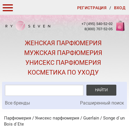
РЕГИСТРАЦИЯ
/
ВХОД
КАК ЗАКАЗАТЬ
+7 (495) 540-52-02
8(800) 707-52-05
ДОСТАВКА И ОПЛАТА
ЖЕНСКАЯ ПАРФЮМЕРИЯ
СКИДКИ
МУЖСКАЯ ПАРФЮМЕРИЯ
КОНТАКТЫ
УНИСЕКС ПАРФЮМЕРИЯ
О КАЧЕСТВЕ
КОСМЕТИКА ПО УХОДУ
ПОДАРКИ К ЗАКАЗАМ
НАЙТИ
Все бренды
Расширенный поиск
Парфюмерия
Унисекс парфюмерия
/
Guerlain
/
Songe d`un
Bois d`Ete