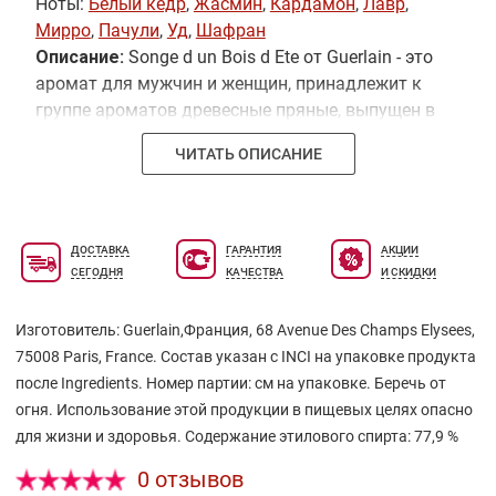
Ноты:
Белый кедр
,
Жасмин
,
Кардамон
,
Лавр
,
Мирро
,
Пачули
,
Уд
,
Шафран
Описание:
Songe d un Bois d Ete от Guerlain - это
аромат для мужчин и женщин, принадлежит к
группе ароматов древесные пряные, выпущен в
2012 году. Парфюмер: Thierry Wasser.
ЧИТАТЬ ОПИСАНИЕ
Композиция аромата включает ноты: жасмин,
пачули, белый кедр, шафран, кардамон, мирро,
дерево агар и лавр.
ДОСТАВКА
ГАРАНТИЯ
АКЦИИ
СЕГОДНЯ
КАЧЕСТВА
И СКИДКИ
Изготовитель: Guerlain,Франция, 68 Avenue Des Champs Elysees,
75008 Paris, Francе. Состав указан с INCI на упаковке продукта
после Ingredients. Номер партии: см на упаковке. Беречь от
огня. Использование этой продукции в пищевых целях опасно
для жизни и здоровья. Содержание этилового спирта: 77,9 %
0 отзывов