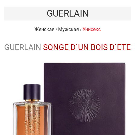
GUERLAIN
Женская
Мужская
Унисекс
/
/
GUERLAIN
SONGE D`UN BOIS D`ETE