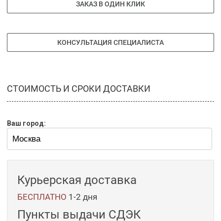
ЗАКАЗ В ОДИН КЛИК
обеспечиваются прохладными оттенками
дубового мха и натуральным мускусом. Azure
Haze - атмосферная и выразительная
КОНСУЛЬТАЦИЯ СПЕЦИАЛИСТА
композиция, прекрасно звучащая в любое время
года. Аромат Azure Haze – это прекрасный выбор
мужчин, предпочитающих древесно-цветочные
композиции, и женщин, ценящих выразительные
СТОИМОСТЬ И СРОКИ ДОСТАВКИ
унисекс-ароматы, лишенные откровенной
сладости.
Ваш город:
Курьерская доставка
БЕСПЛАТНО
1-2 дня
Пункты выдачи СДЭК