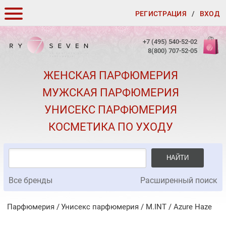
РЕГИСТРАЦИЯ
/
ВХОД
КАК ЗАКАЗАТЬ
+7 (495) 540-52-02
8(800) 707-52-05
ДОСТАВКА И ОПЛАТА
ЖЕНСКАЯ ПАРФЮМЕРИЯ
СКИДКИ
МУЖСКАЯ ПАРФЮМЕРИЯ
КОНТАКТЫ
УНИСЕКС ПАРФЮМЕРИЯ
О КАЧЕСТВЕ
КОСМЕТИКА ПО УХОДУ
ПОДАРКИ К ЗАКАЗАМ
НАЙТИ
Все бренды
Расширенный поиск
Парфюмерия
Унисекс парфюмерия
/
M.INT
/
Azure Haze