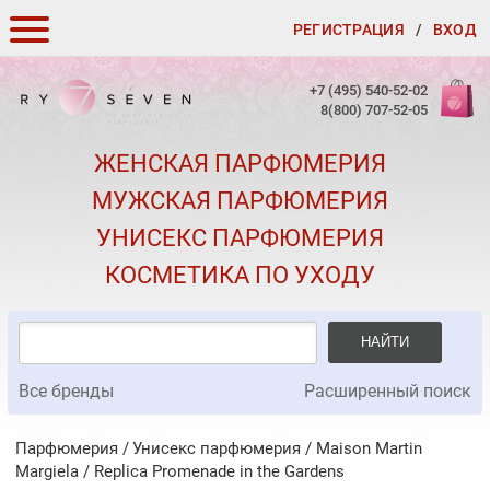
РЕГИСТРАЦИЯ
/
ВХОД
КАК ЗАКАЗАТЬ
+7 (495) 540-52-02
8(800) 707-52-05
ДОСТАВКА И ОПЛАТА
ЖЕНСКАЯ ПАРФЮМЕРИЯ
СКИДКИ
МУЖСКАЯ ПАРФЮМЕРИЯ
КОНТАКТЫ
УНИСЕКС ПАРФЮМЕРИЯ
О КАЧЕСТВЕ
КОСМЕТИКА ПО УХОДУ
ПОДАРКИ К ЗАКАЗАМ
НАЙТИ
Все бренды
Расширенный поиск
Парфюмерия
Унисекс парфюмерия
/
Maison Martin
Margiela
/
Replica Promenade in the Gardens