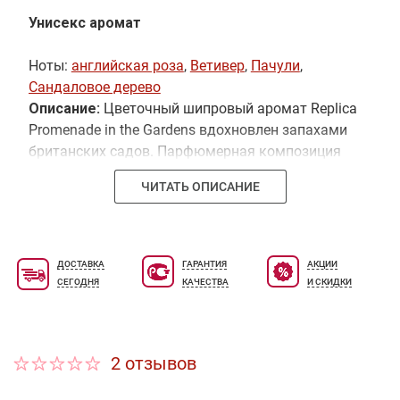
Унисекс аромат
Ноты:
английская роза
,
Ветивер
,
Пачули
,
Сандаловое дерево
Описание:
Цветочный шипровый аромат Replica
Promenade in the Gardens вдохновлен запахами
британских садов. Парфюмерная композиция
включает в себя цветы розы, листья пачули,
ЧИТАТЬ ОПИСАНИЕ
ветивер и сандаловое дерево.
ДОСТАВКА
ГАРАНТИЯ
АКЦИИ
СЕГОДНЯ
КАЧЕСТВА
И СКИДКИ
2 отзывов