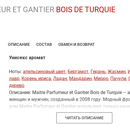
UR ET GANTIER
BOIS DE TURQUIE
ОПИСАНИЕ
СОСТАВ
ОБМЕН И ВОЗВРАТ
Унисекс аромат
Ноты:
апельсиновый цвет
,
Бергамот
,
Герань
,
Жасмин
,
лавр
,
Корень ириса
,
Ладан
,
Мандарин
,
Мирро
,
Пачули
,
дерево
Описание: Maitre Parfumeur et Gantier Bois de Turquie –
женщин и мужчин, созданный в 2008 году. Модный фр
дом Maitre Parfumeur et Gantier использует только кач
натуральные компоненты в создании серии элитной 
ЧИТАТЬ ОПИСАНИЕ
по формуле 17 века. Легендарный парфюмер аромата -
Millet Lage. Bois de Turquie относится к группе аромат