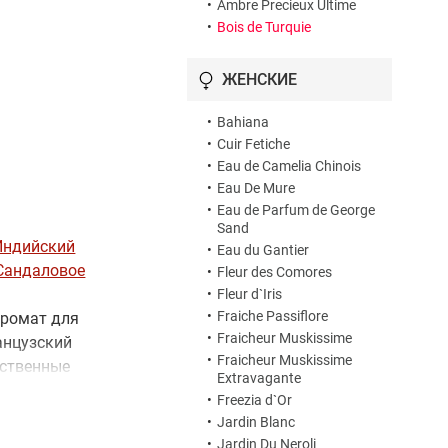
•
Ambre Precieux Ultime
•
Bois de Turquie
ЖЕНСКИЕ
•
Bahiana
•
Cuir Fetiche
•
Eau de Camelia Chinois
•
Eau De Mure
•
Eau de Parfum de George
Sand
Индийский
•
Eau du Gantier
Сандаловое
•
Fleur des Comores
•
Fleur d`Iris
•
Fraiche Passiflore
 аромат для
•
Fraicheur Muskissime
анцузский
•
Fraicheur Muskissime
ественные
Extravagante
парфюмерии
•
Freezia d`Or
 Jean-Paul
•
Jardin Blanc
ов древесные
•
Jardin Du Neroli