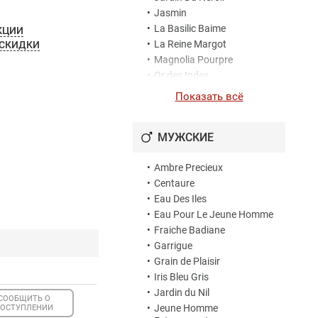
ьсиновый
•
Jasmin
йский лавр,
•
La Basilic Baime
КЦИИ
•
La Reine Margot
 СКИДКИ
•
Magnolia Pourpre
•
Or des Indes
•
Rose Muskissime
Показать всё
•
Rose Opulente
•
Sanguine Muskissime
МУЖСКИЕ
•
Soie Rouge
•
Tubereuse
•
Ambre Precieux
•
Vocalise
•
Centaure
•
Vocalise Extravagante
•
Eau Des Iles
•
Eau Pour Le Jeune Homme
•
Fraiche Badiane
•
Garrigue
•
Grain de Plaisir
•
Iris Bleu Gris
•
Jardin du Nil
СООБЩИТЬ О
•
Jeune Homme
ОСТУПЛЕНИИ