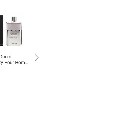
Gucci
Gucci
lty Pour Homme
Gucci Guilty Platinum
latinum