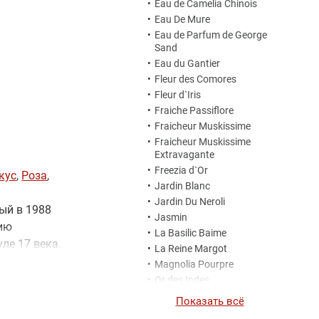
•
Eau de Camelia Chinois
•
Eau De Mure
•
Eau de Parfum de George
Sand
•
Eau du Gantier
•
Fleur des Comores
•
Fleur d`Iris
•
Fraiche Passiflore
•
Fraicheur Muskissime
•
Fraicheur Muskissime
Extravagante
•
Freezia d`Or
кус
,
Роза
,
•
Jardin Blanc
•
Jardin Du Neroli
ный в 1988
•
Jasmin
цию
•
La Basilic Baime
ле 17 века.
•
La Reine Margot
зиция
•
Magnolia Pourpre
ланг-иланг,
•
Or des Indes
бренда
•
Rose Muskissime
Показать всё
•
Rose Opulente