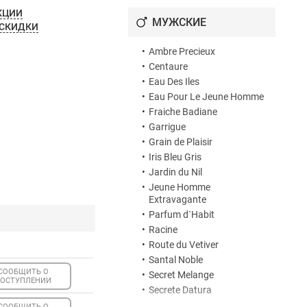
•
Sanguine Muskissime
КЦИИ
МУЖСКИЕ
•
Soie Rouge
 СКИДКИ
•
Tubereuse
•
Ambre Precieux
•
Vocalise
•
Centaure
•
Vocalise Extravagante
•
Eau Des Iles
•
Eau Pour Le Jeune Homme
•
Fraiche Badiane
•
Garrigue
•
Grain de Plaisir
•
Iris Bleu Gris
•
Jardin du Nil
•
Jeune Homme
Extravagante
•
Parfum d`Habit
•
Racine
•
Route du Vetiver
•
Santal Noble
СООБЩИТЬ О
•
Secret Melange
ОСТУПЛЕНИИ
•
Secrete Datura
СООБЩИТЬ О