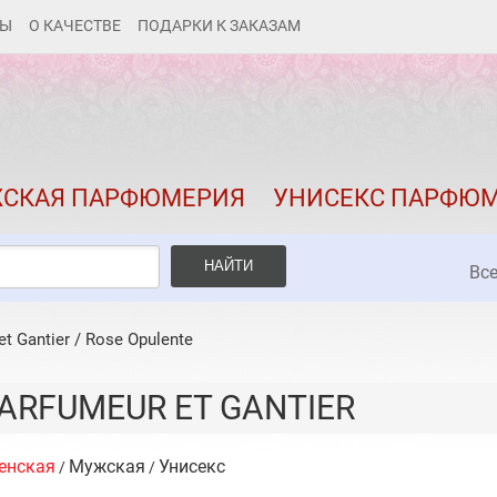
ТЫ
О КАЧЕСТВЕ
ПОДАРКИ К ЗАКАЗАМ
КАК ЗАКАЗАТЬ
ДОСТАВКА И ОПЛАТА
СКИДКИ
СКАЯ ПАРФЮМЕРИЯ
УНИСЕКС ПАРФЮ
КОНТАКТЫ
О КАЧЕСТВЕ
НАЙТИ
Вс
ПОДАРКИ К ЗАКАЗАМ
et Gantier
/
Rose Opulente
ARFUMEUR ET GANTIER
енская
Мужская
Унисекс
/
/