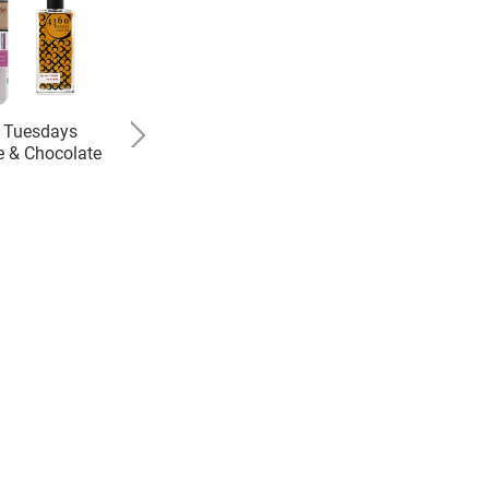
 Tuesdays
4160 Tuesdays
e & Chocolate
Tart`s Knicker Drawer