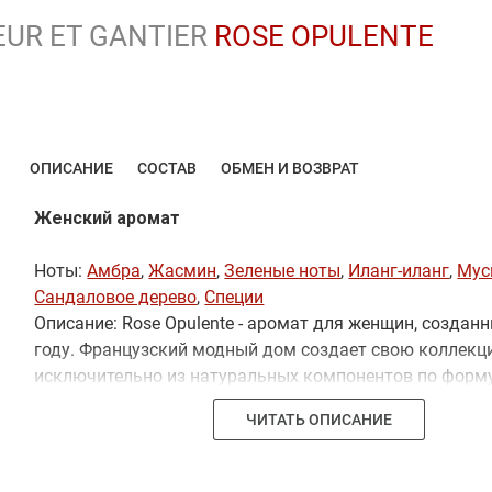
UR ET GANTIER
ROSE OPULENTE
ОПИСАНИЕ
СОСТАВ
ОБМЕН И ВОЗВРАТ
Женский аромат
Ноты:
Амбра
,
Жасмин
,
Зеленые ноты
,
Иланг-иланг
,
Мус
Сандаловое дерево
,
Специи
Описание: Rose Opulente - аромат для женщин, создан
году. Французский модный дом создает свою коллек
исключительно из натуральных компонентов по форму
Запах относится к группе ароматов цветочные. Компо
ЧИТАТЬ ОПИСАНИЕ
аромата состоит из нот: зеленые ноты, роза, жасмин, и
специи, мускус, сандаловое дерево и амбра. Ароматы 
сложные и тяжелые, раскрывают свое великолепие и