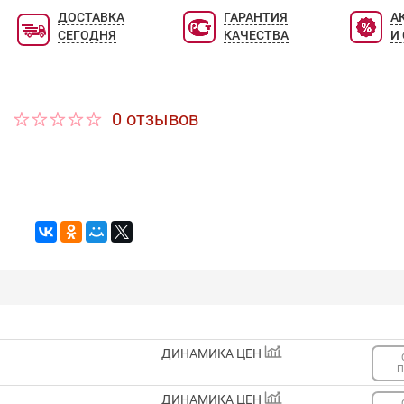
неповторимое звучание на коже.
ДОСТАВКА
ГАРАНТИЯ
А
СЕГОДНЯ
КАЧЕСТВА
И
0 отзывов
ДИНАМИКА ЦЕН
П
ДИНАМИКА ЦЕН