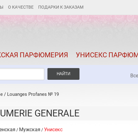
ТЫ
О КАЧЕСТВЕ
ПОДАРКИ К ЗАКАЗАМ
КАК ЗАКАЗАТЬ
ДОСТАВКА И ОПЛАТА
СКИДКИ
СКАЯ ПАРФЮМЕРИЯ
УНИСЕКС ПАРФЮ
КОНТАКТЫ
О КАЧЕСТВЕ
НАЙТИ
Вс
ПОДАРКИ К ЗАКАЗАМ
le
/
Louanges Profanes № 19
UMERIE GENERALE
енская
Мужская
Унисекс
/
/