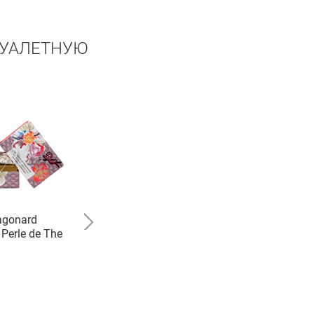
ТУАЛЕТНУЮ
agonard
Floris
Perle de The
Edwardian Bouquet