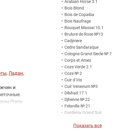
•
Arabian Horse 3.1
•
Bois Blond
•
Bois de Copaiba
•
Bois Naufrage
•
Bouquet Massai 10.1
•
Brulure de Rose №13
•
Cadjmere
•
Cedre Sandaraque
•
Cologne Grand Siecle № 7
•
Corps et Ames
•
Coze Verde 2.1
оты
,
Ладан
,
•
Coze № 2
•
Cuir d`Iris
•
Cuir Venenum №3
ужчин и
•
Dilshad 17.1
веточные.
•
Djhenne № 22
ром Pierre
•
Felanilla № 21
 лилия,
•
Gardenia Grand Soir
•
Grand Siecle Intense 7.1
Показать всё
•
Hapyang 15.1
•
Harmatan Noir № 11