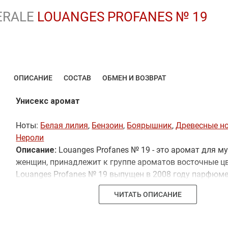
ERALE
LOUANGES PROFANES № 19
ОПИСАНИЕ
СОСТАВ
ОБМЕН И ВОЗВРАТ
Унисекс аромат
Ноты:
Белая лилия
,
Бензоин
,
Боярышник
,
Древесные н
Нероли
Описание:
Louanges Profanes № 19 - это аромат для м
женщин, принадлежит к группе ароматов восточные ц
Louanges Profanes № 19 выпущен в 2008 году парфюме
Guillaume. Композиция аромата включает ноты: белая
ЧИТАТЬ ОПИСАНИЕ
бензоин, боярышник, ладан, нероли и древесные ноты.