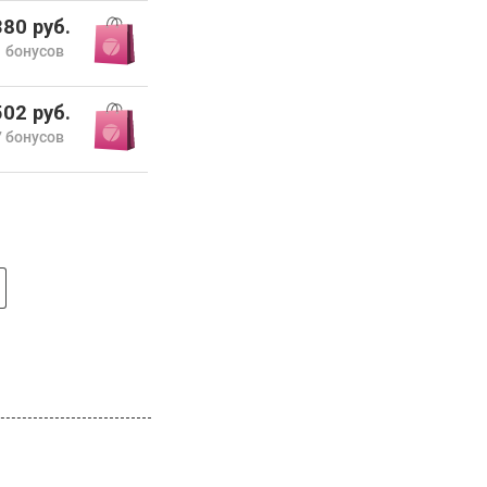
•
PG 19.1 Neroli ad Astra
80 руб.
•
PG27 Limanakia
 бонусов
•
Private Psychotrope
•
Sambaka
•
Sorong 20.1
02 руб.
•
Spicematic 11.2
 бонусов
•
Suede Osmanthe 5.1
•
Sunsuality
•
Swim / SX
•
Tubereuse Couture № 17
•
Un Crime Exotique
•
Vetiver Matale 6.1
•
Yuzu Ab Irato № 9