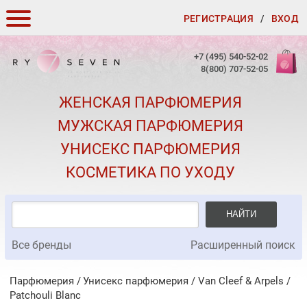
РЕГИСТРАЦИЯ
/
ВХОД
КАК ЗАКАЗАТЬ
+7 (495) 540-52-02
8(800) 707-52-05
ДОСТАВКА И ОПЛАТА
ЖЕНСКАЯ ПАРФЮМЕРИЯ
СКИДКИ
МУЖСКАЯ ПАРФЮМЕРИЯ
КОНТАКТЫ
УНИСЕКС ПАРФЮМЕРИЯ
О КАЧЕСТВЕ
КОСМЕТИКА ПО УХОДУ
ПОДАРКИ К ЗАКАЗАМ
НАЙТИ
Все бренды
Расширенный поиск
Парфюмерия
Унисекс парфюмерия
/
Van Cleef & Arpels
/
Patchouli Blanc