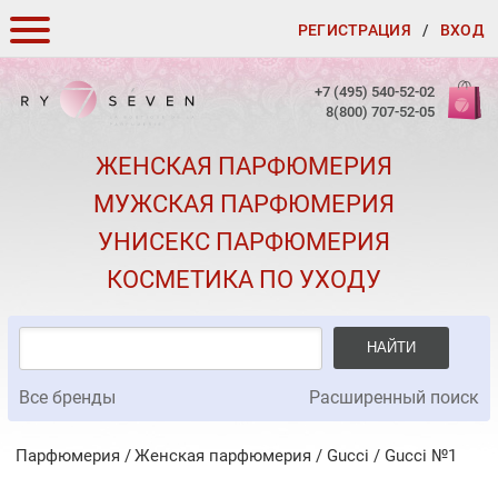
РЕГИСТРАЦИЯ
/
ВХОД
КАК ЗАКАЗАТЬ
+7 (495) 540-52-02
8(800) 707-52-05
ДОСТАВКА И ОПЛАТА
ЖЕНСКАЯ ПАРФЮМЕРИЯ
СКИДКИ
МУЖСКАЯ ПАРФЮМЕРИЯ
КОНТАКТЫ
УНИСЕКС ПАРФЮМЕРИЯ
О КАЧЕСТВЕ
КОСМЕТИКА ПО УХОДУ
ПОДАРКИ К ЗАКАЗАМ
НАЙТИ
Все бренды
Расширенный поиск
Парфюмерия
Женская парфюмерия
/
Gucci
/
Gucci №1