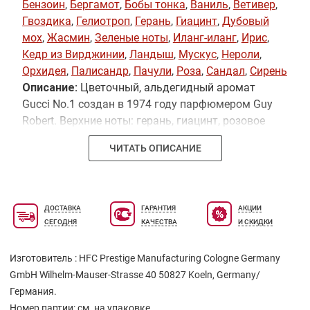
Бензоин
,
Бергамот
,
Бобы тонка
,
Ваниль
,
Ветивер
,
Гвоздика
,
Гелиотроп
,
Герань
,
Гиацинт
,
Дубовый
мох
,
Жасмин
,
Зеленые ноты
,
Иланг-иланг
,
Ирис
,
Кедр из Вирджинии
,
Ландыш
,
Мускус
,
Нероли
,
Орхидея
,
Палисандр
,
Пачули
,
Роза
,
Сандал
,
Сирень
Описание:
Цветочный, альдегидный аромат
Gucci No.1 создан в 1974 году парфюмером Guy
Robert. Верхние ноты: герань, гиацинт, розовое
дерево или палисандр, бергамот, лимон,
ЧИТАТЬ ОПИСАНИЕ
альдегиды и зеленые ноты. Ноты сердца:
гвоздика, ирис, жасмин, нероли, иланг-иланг,
гелиотроп, роза, ландыш, лилия с Касабланки и
орхидея. Ноты базы: ветивер, мускус,
ДОСТАВКА
ГАРАНТИЯ
АКЦИИ
сандаловое дерево, лист пачули, дубовый мох,
СЕГОДНЯ
КАЧЕСТВА
И СКИДКИ
виргинский кедр, амбра, сиамский бензоин, бобы
тонка и ваниль.
Изготовитель : HFC Prestige Manufacturing Cologne Germany
GmbH Wilhelm-Mauser-Strasse 40 50827 Koeln, Germany/
Германия.
Номер партии: см. на упаковке.