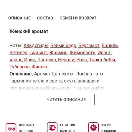
ОПИСАНИЕ
СОСТАВ
ОБМЕН И ВОЗВРАТ
Женский аромат
Ноты:
Альдегиды
,
Белый кедр
,
Бергамот
,
Ваниль
,
Ветивер
,
Гиацинт
,
Жасмин
,
Жимолость
,
Иланг-
иланг
,
Ирис
,
Ландыш
,
Нероли
,
Роза
,
Тонка бобы
,
Тубероза
,
Фиалка
Описание:
Аромат Lumiere от Rochas - это
гармония тепла и света, окутывающая и
проникающая в Вашу душу, становящийся
частью Вас, лучом солнца, вселяющим жизнь и
ЧИТАТЬ ОПИСАНИЕ
заставляющим кожу светиться изнутри. Свежие
и яркие ноты озарят Ваше настроение теплыми
тонами ландыша, персика, сливы и жимолости, в
"сердце" аромата Вас окутают нежные лепестки
ДОСТАВКА
ГАРАНТИЯ
АКЦИИ
розы и цветы абрикосового дерева. В шлейфе
СЕГОДНЯ
КАЧЕСТВА
И СКИДКИ