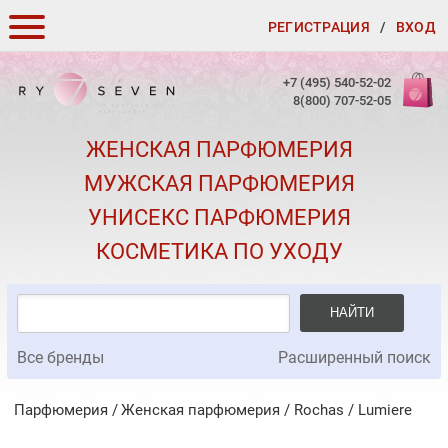
РЕГИСТРАЦИЯ
/
ВХОД
КАК ЗАКАЗАТЬ
+7 (495) 540-52-02
8(800) 707-52-05
ДОСТАВКА И ОПЛАТА
ЖЕНСКАЯ ПАРФЮМЕРИЯ
СКИДКИ
МУЖСКАЯ ПАРФЮМЕРИЯ
КОНТАКТЫ
УНИСЕКС ПАРФЮМЕРИЯ
О КАЧЕСТВЕ
КОСМЕТИКА ПО УХОДУ
ПОДАРКИ К ЗАКАЗАМ
НАЙТИ
Все бренды
Расширенный поиск
Парфюмерия
Женская парфюмерия
/
Rochas
/
Lumiere