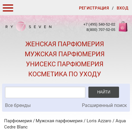
РЕГИСТРАЦИЯ
/
ВХОД
КАК ЗАКАЗАТЬ
+7 (495) 540-52-02
8(800) 707-52-05
ДОСТАВКА И ОПЛАТА
ЖЕНСКАЯ ПАРФЮМЕРИЯ
СКИДКИ
МУЖСКАЯ ПАРФЮМЕРИЯ
КОНТАКТЫ
УНИСЕКС ПАРФЮМЕРИЯ
О КАЧЕСТВЕ
КОСМЕТИКА ПО УХОДУ
ПОДАРКИ К ЗАКАЗАМ
НАЙТИ
Все бренды
Расширенный поиск
Парфюмерия
Мужская парфюмерия
/
Loris Azzaro
/
Aqua
Cedre Blanc