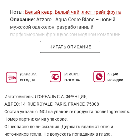
Ноты:
Белый кедр
,
Белый чай
,
лист грейпфрута
Описание:
Azzaro - Aqua Cedre Blanc – новый
мужской одеколон, разработанный
парфюмерами французской модной компании
Azzaro и выпущенный лимитированным тиражом
ЧИТАТЬ ОПИСАНИЕ
в 2013 году. Освежающая туалетная вода
принадлежит к семейству пряных цитрусово-
древесных запахов, она является
интерпретацией парфюма для джентльменов
ДОСТАВКА
ГАРАНТИЯ
АКЦИИ
Azzaro Aqua, дебютировавшего в 2009 году.
СЕГОДНЯ
КАЧЕСТВА
И СКИДКИ
Натуральный аромат одаривает своих
современных героев природной атмосферой
Изготовитель: Л’ОРЕАЛЬ С.А, ФРАНЦИЯ,
чистоты и бодрости, чувственности и
АДРЕС: 14, RUE ROYALE, PARIS, FRANCE, 75008
естественности. Бутылочка стильного букета
Состав указан с INCI на упаковке продукта после Ingredients.
изготовлена из белого матового стекла и
Номер партии: см на упаковке.
увенчана крышечкой из дерева и металла.
Огнеопасно до высыхания. Держать вдали от огня и
Гармоничная пирамида Azzaro - Aqua Cedre Blanc
источников тепла. Не допускать попадания в глаза.
доминирует
ведущими нотами:
белого чая,