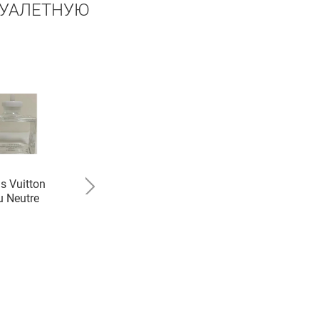
ТУАЛЕТНУЮ
s Vuitton
Pierre Precieuse
u Neutre
Pure Diamond