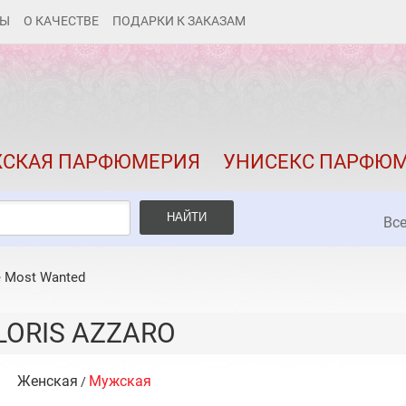
ТЫ
О КАЧЕСТВЕ
ПОДАРКИ К ЗАКАЗАМ
КАК ЗАКАЗАТЬ
ДОСТАВКА И ОПЛАТА
СКИДКИ
СКАЯ ПАРФЮМЕРИЯ
УНИСЕКС ПАРФЮ
КОНТАКТЫ
О КАЧЕСТВЕ
НАЙТИ
Вс
ПОДАРКИ К ЗАКАЗАМ
 Most Wanted
LORIS AZZARO
Женская
Мужская
/