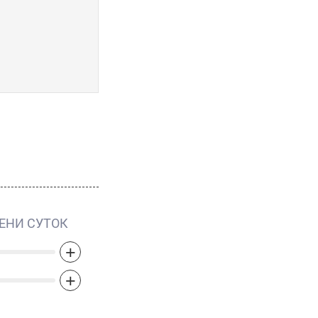
•
Wanted by Night
•
Wanted Eau de Parfum
•
Wanted Tonic
ЕНИ СУТОК
+
+