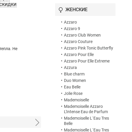
 СКИДКИ
•
Azzaro Pour Homme Night
ЖЕНСКИЕ
Time
•
Azzaro Pour Homme
•
Summer Edition 2013
Azzaro
•
•
Azzaro Pour Homme Wild
Azzaro 9
Mint
•
Azzaro Club Women
•
Azzaro Sport
•
Azzaro Couture
•
Boarding
•
Azzaro Pink Tonic Butterfly
тепла. Не
•
Bright Summer Edition
•
Azzaro Pour Elle
•
Chrome Aqua
•
Azzaro Pour Elle Extreme
•
Chrome Azzaro
•
Azzura
•
Chrome Azzaro Summer
•
Blue charm
•
Chrome Eau de Parfum
•
Duo Women
•
Chrome Intense
•
Eau Belle
•
Chrome Pure
•
Jolie Rose
•
Chrome Sport
•
Mademoiselle
•
Chrome Under The Pole
•
Mademoiselle Azzaro
•
Chrome United
L'Intense Eau de Parfum
•
•
Chrome Urban
Mademoiselle L`Eau Tres
Belle
•
Decibel
•
Mademoiselle L`Eau Tres
•
Duo Men