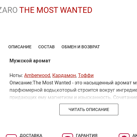
ZARO
THE MOST WANTED
ОПИСАНИЕ
СОСТАВ
ОБМЕН И ВОЗВРАТ
Мужской аромат
Ноты:
Amberwood
,
Кардамон
,
Тоффи
Описание:The Most Wanted - это насыщенный аромат 
парфюмерной воды,который строится вокруг ингредие
придающих ему магнетизм и изысканность. Сочетани
кардамона, аккорда сливочной карамели и амбрового
ЧИТАТЬ ОПИСАНИЕ
превращает насыщенный аромат в чувственный, дейс
неповторимый ольфакторный опыт.
ДОСТАВКА
ГАРАНТИЯ
А