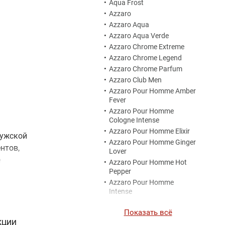
•
Aqua Frost
•
Azzaro
•
Azzaro Aqua
•
Azzaro Aqua Verde
•
Azzaro Chrome Extreme
•
Azzaro Chrome Legend
•
Azzaro Chrome Parfum
•
Azzaro Club Men
•
Azzaro Pour Homme Amber
Fever
•
Azzaro Pour Homme
Cologne Intense
•
Azzaro Pour Homme Elixir
мужской
•
Azzaro Pour Homme Ginger
нтов,
Lover
е
•
Azzaro Pour Homme Hot
 дерева
Pepper
•
Azzaro Pour Homme
твительно
Intense
•
Azzaro Pour Homme L'Eau
Показать всё
•
Azzaro Pour Homme
КЦИИ
Naughty Leather