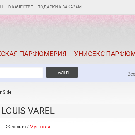
ТЫ
О КАЧЕСТВЕ
ПОДАРКИ К ЗАКАЗАМ
КАК ЗАКАЗАТЬ
ДОСТАВКА И ОПЛАТА
СКИДКИ
СКАЯ ПАРФЮМЕРИЯ
УНИСЕКС ПАРФЮ
КОНТАКТЫ
О КАЧЕСТВЕ
НАЙТИ
Вс
ПОДАРКИ К ЗАКАЗАМ
r Side
LOUIS VAREL
Женская
Мужская
/