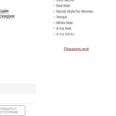
•
Just Secret
•
Red Side
КЦИИ
•
Secret Style for Women
 СКИДКИ
•
Tempo
•
White Side
•
X-tra Red
•
X-tra White
Показать всё
ООБЩИТЬ О
ОСТУПЛЕНИИ