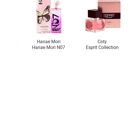
Hanae Mori
Coty
Hanae Mori N07
Esprit Collection