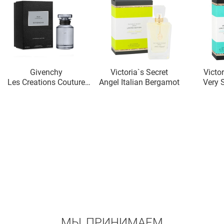
Givenchy
Victoria`s Secret
Victor
Les Creations Couture
Angel Italian Bergamot
Very S
Play For Him Leather
Ma
МЫ ПРИНИМАЕМ