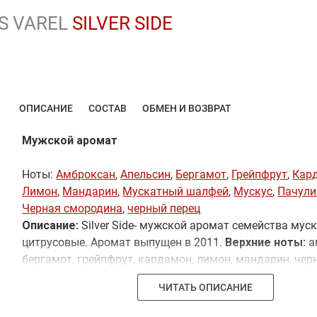
S VAREL
SILVER SIDE
ОПИСАНИЕ
СОСТАВ
ОБМЕН И ВОЗВРАТ
Мужской аромат
Ноты:
Амброксан
,
Апельсин
,
Бергамот
,
Грейпфрут
,
Кар
Лимон
,
Мандарин
,
Мускатный шалфей
,
Мускус
,
Пачули
Черная смородина
,
черный перец
Описание:
Silver Side- мужской аромат семейства мус
цитрусовые. Аромат выпущен в 2011.
Верхние ноты:
а
бергамот, грейпфрут, кардамон, лимон, мандарин, чер
смородина.
Ноты сердца:
пачули, перец, сандаловое д
ЧИТАТЬ ОПИСАНИЕ
шалфей.
Базовые ноты:
амброксан, мускус.