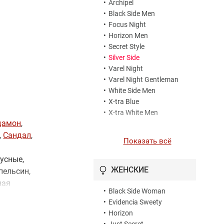
•
Archipel
•
Black Side Men
•
Focus Night
•
Horizon Men
•
Secret Style
•
Silver Side
•
Varel Night
•
Varel Night Gentleman
•
White Side Men
•
X-tra Blue
•
X-tra White Men
дамон
,
,
Сандал
,
Показать всё
кусные,
ЖЕНСКИЕ
пельсин,
ная
•
Black Side Woman
ерево,
•
Evidencia Sweety
•
Horizon