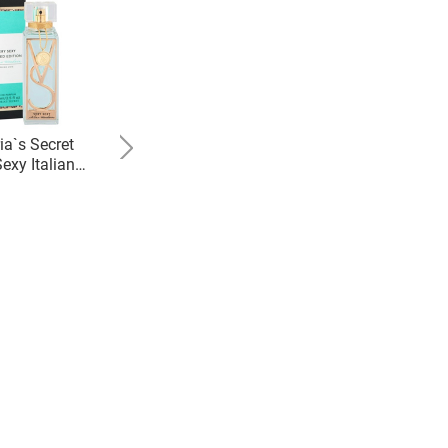
ia`s Secret
Pierre Guillaume Paris
exy Italian
Ciel d`Airain
ndarin