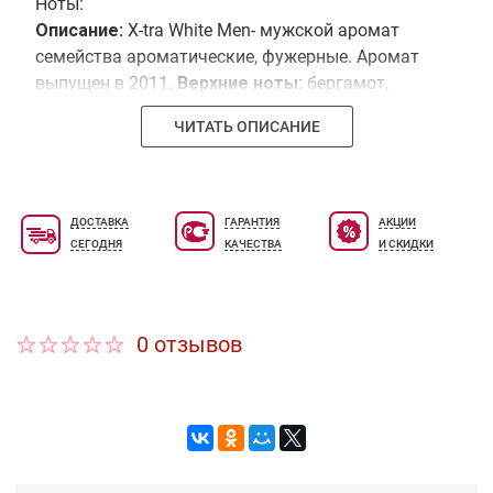
Ноты:
Описание:
X-tra White Men- мужской аромат
семейства ароматические, фужерные. Аромат
выпущен в 2011.
Верхние ноты:
бергамот,
ревень, шалфей.
Ноты сердца:
ирис, кедр,
ЧИТАТЬ ОПИСАНИЕ
сандал, чай.
Базовые ноты:
бобы тонка,
кашемировое дерево, мускус, янтарь.
ДОСТАВКА
ГАРАНТИЯ
АКЦИИ
СЕГОДНЯ
КАЧЕСТВА
И СКИДКИ
0 отзывов