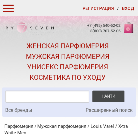
РЕГИСТРАЦИЯ
/
ВХОД
КАК ЗАКАЗАТЬ
+7 (495) 540-52-02
8(800) 707-52-05
ДОСТАВКА И ОПЛАТА
ЖЕНСКАЯ ПАРФЮМЕРИЯ
СКИДКИ
МУЖСКАЯ ПАРФЮМЕРИЯ
КОНТАКТЫ
УНИСЕКС ПАРФЮМЕРИЯ
О КАЧЕСТВЕ
КОСМЕТИКА ПО УХОДУ
ПОДАРКИ К ЗАКАЗАМ
НАЙТИ
Все бренды
Расширенный поиск
Парфюмерия
Мужская парфюмерия
/
Louis Varel
/
X-tra
White Men