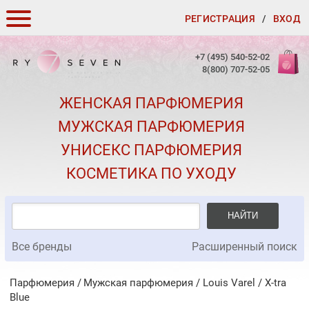
РЕГИСТРАЦИЯ
/
ВХОД
КАК ЗАКАЗАТЬ
+7 (495) 540-52-02
8(800) 707-52-05
ДОСТАВКА И ОПЛАТА
ЖЕНСКАЯ ПАРФЮМЕРИЯ
СКИДКИ
МУЖСКАЯ ПАРФЮМЕРИЯ
КОНТАКТЫ
УНИСЕКС ПАРФЮМЕРИЯ
О КАЧЕСТВЕ
КОСМЕТИКА ПО УХОДУ
ПОДАРКИ К ЗАКАЗАМ
НАЙТИ
Все бренды
Расширенный поиск
Парфюмерия
Мужская парфюмерия
/
Louis Varel
/
X-tra
Blue