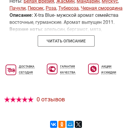
Ноты:
Белая фрезия
,
Жасмин
,
Мандарин
,
Мускус
,
Пачули
,
Персик
,
Роза
,
Тубероза
,
Черная смородина
Описание:
X-tra Blue- мужской аромат семейства
восточные, гурманские. Аромат выпущен 2011.
Верхние ноты:
апельсин, бергамот, мята,
петитгрейн, эстрагон, яблоко.
Ноты сердца:
ЧИТАТЬ ОПИСАНИЕ
ветивер, кедр, мускатный орех, сандаловое
дерево.
Базовые ноты:
мускус.
ДОСТАВКА
ГАРАНТИЯ
АКЦИИ
СЕГОДНЯ
КАЧЕСТВА
И СКИДКИ
0 отзывов