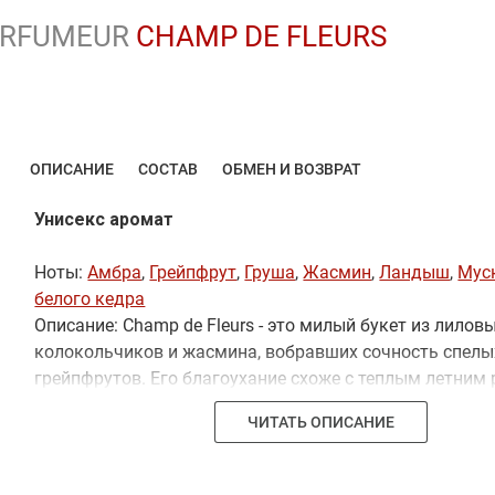
ARFUMEUR
CHAMP DE FLEURS
ОПИСАНИЕ
СОСТАВ
ОБМЕН И ВОЗВРАТ
Унисекс аромат
Ноты:
Амбра
,
Грейпфрут
,
Груша
,
Жасмин
,
Ландыш
,
Мус
белого кедра
Описание: Champ de Fleurs - это милый букет из лилов
колокольчиков и жасмина, вобравших сочность спелы
грейпфрутов. Его благоухание схоже с теплым летним 
обещающим новые эмоции, новые начинания и надежд
ЧИТАТЬ ОПИСАНИЕ
белый букет подарит вам истинное наслаждение и ду
гармонию.