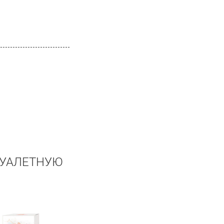
•
Rose Privee
•
Safran Troublant
•
Santal
•
Set
•
Skin on Skin
•
Soleil de Provence
•
Sur L`Herbe
•
Tea for Two
•
The pour un Ete
•
Timbuktu
•
Traversee du Bosphore
•
Tubereuse
•
Un Air de Bretagne
•
Vanilia
•
Vanille Absolument
ТУАЛЕТНУЮ
•
Verte Violette
•
Voleur de Roses