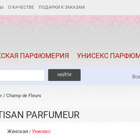
ТЫ
О КАЧЕСТВЕ
ПОДАРКИ К ЗАКАЗАМ
КАК ЗАКАЗАТЬ
ДОСТАВКА И ОПЛАТА
СКИДКИ
СКАЯ ПАРФЮМЕРИЯ
УНИСЕКС ПАРФЮ
КОНТАКТЫ
О КАЧЕСТВЕ
НАЙТИ
Вс
ПОДАРКИ К ЗАКАЗАМ
r
/
Champ de Fleurs
TISAN PARFUMEUR
Женская
Унисекс
/