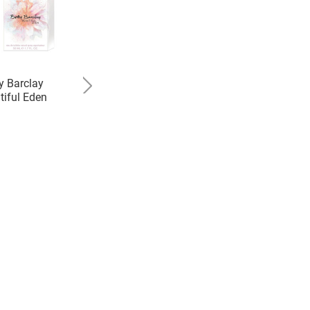
y Barclay
Karl Lagerfeld
tiful Eden
Fleur de Murier