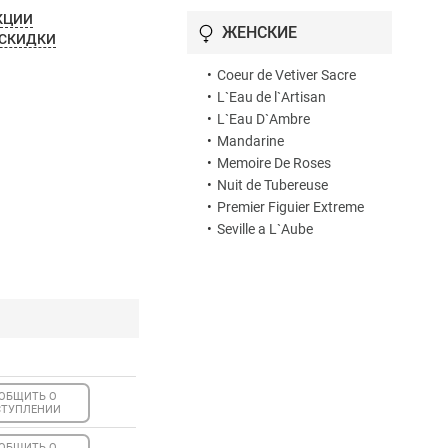
КЦИИ
•
Cote d`Amour
ЖЕНСКИЕ
 СКИДКИ
•
Couleur Vanille
•
Crepusculum Mirabile 63
•
Coeur de Vetiver Sacre
•
Cuir Grenat
•
L`Eau de l`Artisan
•
Deliria
•
L`Eau D`Ambre
•
Drole de Rose
•
Mandarine
•
Dzing!
•
Memoire De Roses
•
Dzongkha
•
Nuit de Tubereuse
•
Fables d'Orient
•
Premier Figuier Extreme
•
Fleur de Liane
•
Seville a L`Aube
•
Fleur de Narcisse 2006
•
Fleur d`Oranger 2007
•
Fou d`Absinthe
•
Haute Voltige
•
Havana Vanille
•
Histoire d`Orangers
•
Il Etait Un Bois
•
Iris de Gris
ОБЩИТЬ О
СТУПЛЕНИИ
•
Iris Pallida 2007
•
Jacinthe de Bois
ОБЩИТЬ О