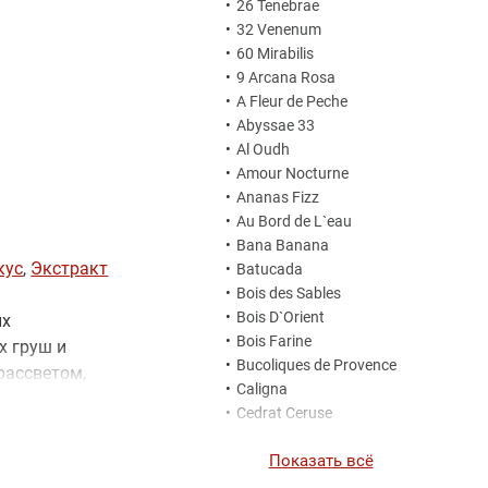
•
26 Tenebrae
•
32 Venenum
•
60 Mirabilis
•
9 Arcana Rosa
•
A Fleur de Peche
•
Abyssae 33
•
Al Oudh
•
Amour Nocturne
•
Ananas Fizz
•
Au Bord de L`eau
•
Bana Banana
кус
,
Экстракт
•
Batucada
•
Bois des Sables
•
Bois D`Orient
ых
•
Bois Farine
х груш и
•
Bucoliques de Provence
рассветом,
•
Caligna
ы. Этот
•
Cedrat Ceruse
шевную
•
Champ de Baies
Показать всё
•
Champ de Fleurs
•
Contes du Levant