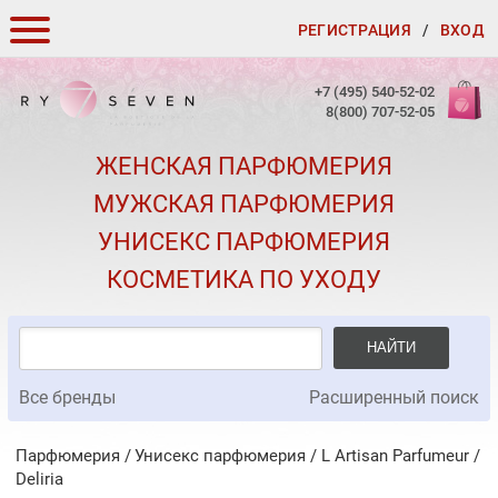
РЕГИСТРАЦИЯ
/
ВХОД
КАК ЗАКАЗАТЬ
+7 (495) 540-52-02
8(800) 707-52-05
ДОСТАВКА И ОПЛАТА
ЖЕНСКАЯ ПАРФЮМЕРИЯ
СКИДКИ
МУЖСКАЯ ПАРФЮМЕРИЯ
КОНТАКТЫ
УНИСЕКС ПАРФЮМЕРИЯ
О КАЧЕСТВЕ
КОСМЕТИКА ПО УХОДУ
ПОДАРКИ К ЗАКАЗАМ
НАЙТИ
Все бренды
Расширенный поиск
Парфюмерия
Унисекс парфюмерия
/
L Artisan Parfumeur
/
Deliria