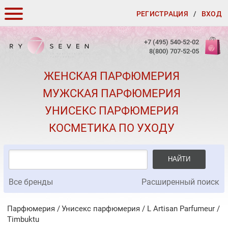
РЕГИСТРАЦИЯ
/
ВХОД
КАК ЗАКАЗАТЬ
+7 (495) 540-52-02
8(800) 707-52-05
ДОСТАВКА И ОПЛАТА
ЖЕНСКАЯ ПАРФЮМЕРИЯ
СКИДКИ
МУЖСКАЯ ПАРФЮМЕРИЯ
КОНТАКТЫ
УНИСЕКС ПАРФЮМЕРИЯ
О КАЧЕСТВЕ
КОСМЕТИКА ПО УХОДУ
ПОДАРКИ К ЗАКАЗАМ
НАЙТИ
Все бренды
Расширенный поиск
Парфюмерия
Унисекс парфюмерия
/
L Artisan Parfumeur
/
Timbuktu