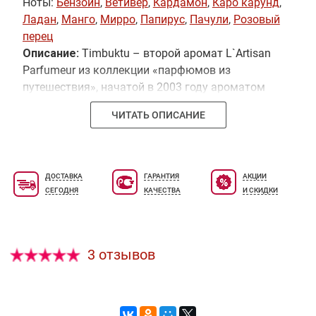
Ноты:
Бензоин
,
Ветивер
,
Кардамон
,
Каро карунд
,
Ладан
,
Манго
,
Мирро
,
Папирус
,
Пачули
,
Розовый
перец
Описание:
Timbuktu – второй аромат L`Artisan
Parfumeur из коллекции «парфюмов из
путешествия», начатой в 2003 году ароматом
Bois Farine. Timbuktu – дикий, но изысканный
ЧИТАТЬ ОПИСАНИЕ
аромат, который одинаково чувственен как на
женской, так и на мужской коже. Парфюмерная
композиция вдохновлена уникальной смесью
цветов, пряностей и древесины, которая
ДОСТАВКА
ГАРАНТИЯ
АКЦИИ
используется в африканской парфюмерной
СЕГОДНЯ
КАЧЕСТВА
И СКИДКИ
традиции
3 отзывов