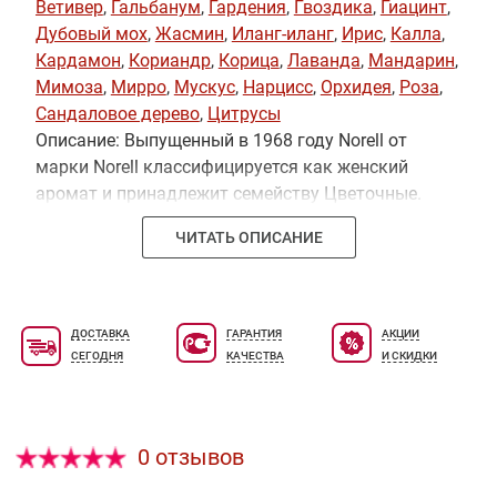
Ветивер
,
Гальбанум
,
Гардения
,
Гвоздика
,
Гиацинт
,
Дубовый мох
,
Жасмин
,
Иланг-иланг
,
Ирис
,
Калла
,
Кардамон
,
Кориандр
,
Корица
,
Лаванда
,
Мандарин
,
Мимоза
,
Мирро
,
Мускус
,
Нарцисс
,
Орхидея
,
Роза
,
Сандаловое дерево
,
Цитрусы
Описание: Выпущенный в 1968 году Norell от
марки Norell классифицируется как женский
аромат и принадлежит семейству Цветочные.
Его автором является парфюмер Жозефина
ЧИТАТЬ ОПИСАНИЕ
Катапано.Бергамот, Гальбанум, Гиацинт,
Лаванда, Мандарин и Нарцисс образуют
стартовый аккорд композиции, в сердце ─
Гардения, Гвоздика (пряность), Ирис, Калла,
ДОСТАВКА
ГАРАНТИЯ
АКЦИИ
Кориандр, Корица, Мимоза, Орхидея, Роза и
СЕГОДНЯ
КАЧЕСТВА
И СКИДКИ
Жасмин; базу составляют Амбра, Дубовый мох,
Мирра, Мускус, Ваниль и Ветивер.
0 отзывов