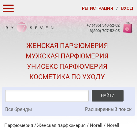
РЕГИСТРАЦИЯ
/
ВХОД
КАК ЗАКАЗАТЬ
+7 (495) 540-52-02
8(800) 707-52-05
ДОСТАВКА И ОПЛАТА
ЖЕНСКАЯ ПАРФЮМЕРИЯ
СКИДКИ
МУЖСКАЯ ПАРФЮМЕРИЯ
КОНТАКТЫ
УНИСЕКС ПАРФЮМЕРИЯ
О КАЧЕСТВЕ
КОСМЕТИКА ПО УХОДУ
ПОДАРКИ К ЗАКАЗАМ
НАЙТИ
Все бренды
Расширенный поиск
Парфюмерия
Женская парфюмерия
/
Norell
/
Norell